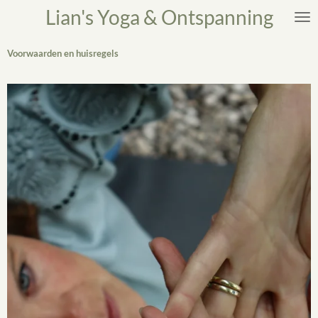
Lian's Yoga & Ontspanning
Ga
direct
naar
de
Voorwaarden en huisregels
hoofdinhoud